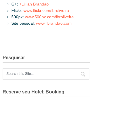
G+:
+Lillian Brandão
Flickr:
www.flickr.com/lbroliveira
500px:
www.500px.com/lbroliveira
Site pessoal:
www.librandao.com
Pesquisar
Reserve seu Hotel: Booking