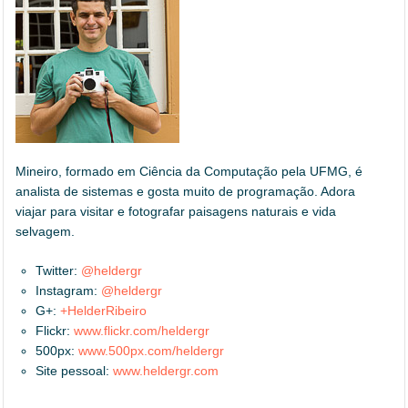
Mineiro, formado em Ciência da Computação pela UFMG, é
analista de sistemas e gosta muito de programação. Adora
viajar para visitar e fotografar paisagens naturais e vida
selvagem.
Twitter:
@heldergr
Instagram:
@heldergr
G+:
+HelderRibeiro
Flickr:
www.flickr.com/heldergr
500px:
www.500px.com/heldergr
Site pessoal:
www.heldergr.com