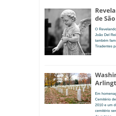
Revela
de São
O Revelando 
João Del Rei
também famo
Tiradentes p
Washin
Arling
Em homenage
Cemitério d
2010 e um do
cemitério se