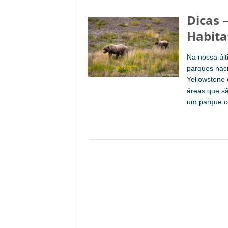
Dicas 
Habita
Na nossa úl
parques naci
Yellowstone
áreas que sã
um parque c