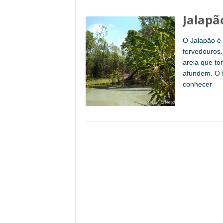
Jalapã
O Jalapão é 
fervedouros.
areia que to
afundem. O 
conhecer