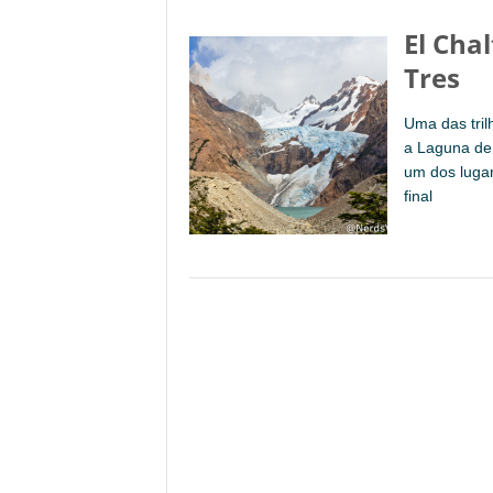
El Cha
Tres
Uma das tril
a Laguna de 
um dos lugar
final