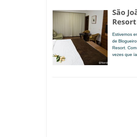
São Joã
Resort
Estivemos em
de Blogueir
Resort. Como
vezes que ía