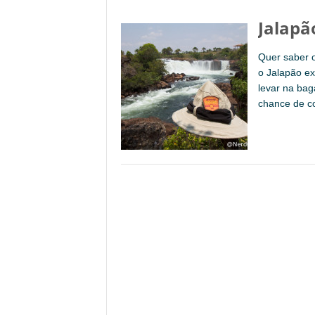
Jalapã
Quer saber o
o Jalapão ex
levar na bag
chance de c