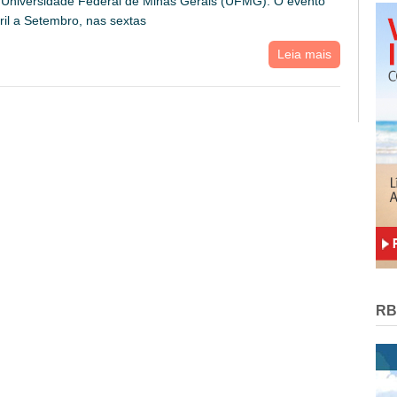
Universidade Federal de Minas Gerais (UFMG). O evento
ril a Setembro, nas sextas
Leia mais
RB