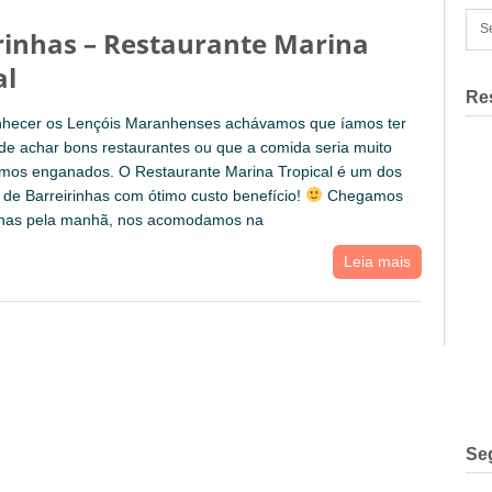
rinhas – Restaurante Marina
al
Re
nhecer os Lençóis Maranhenses achávamos que íamos ter
 de achar bons restaurantes ou que a comida seria muito
amos enganados. O Restaurante Marina Tropical é um dos
 de Barreirinhas com ótimo custo benefício!
Chegamos
nhas pela manhã, nos acomodamos na
Leia mais
Se