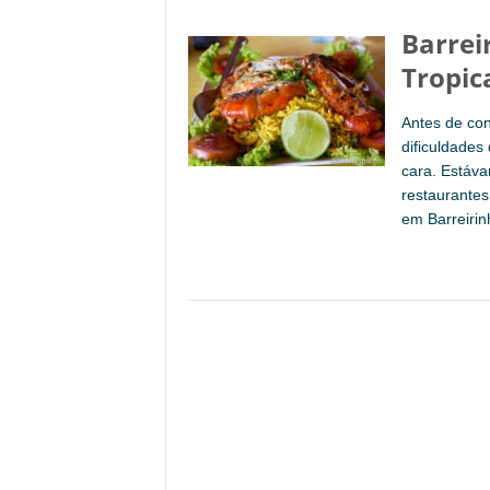
Barrei
Tropic
Antes de co
dificuldades
cara. Estáv
restaurantes
em Barreiri