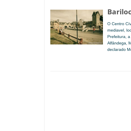
Barilo
O Centro Cív
mediavel, lo
Prefeitura, a
Alfândega, M
declarado M