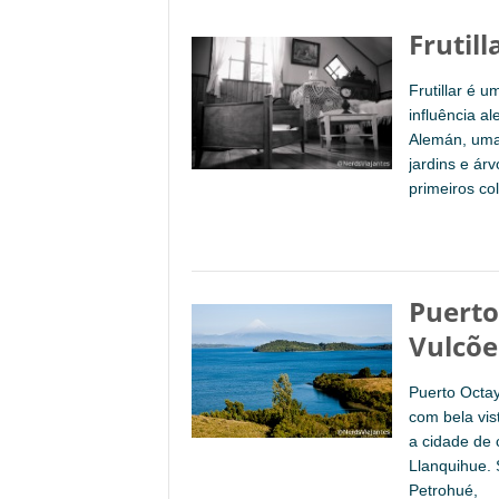
Frutil
Frutillar é 
influência a
Alemán, uma
jardins e ár
primeiros c
Puerto
Vulcõe
Puerto Octa
com bela vis
a cidade de 
Llanquihue. 
Petrohué,