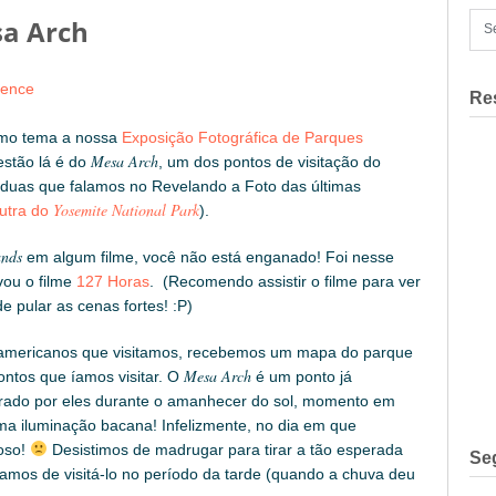
sa Arch
ience
Re
mo tema a nossa
Exposição Fotográfica de Parques
Mesa Arch
estão lá é do
, um dos pontos de visitação do
 duas que falamos no Revelando a Foto das últimas
Yosemite National Park
utra do
).
ands
em algum filme, você não está enganado! Foi nesse
vou o filme
127 Horas
. (Recomendo assistir o filme para ver
e pular as cenas fortes! :P)
 americanos que visitamos, recebemos um mapa do parque
Mesa Arch
ontos que íamos visitar. O
é um ponto já
curado por eles durante o amanhecer do sol, momento em
ma iluminação bacana! Infelizmente, no dia em que
oso!
Desistimos de madrugar para tirar a tão esperada
Se
amos de visitá-lo no período da tarde (quando a chuva deu