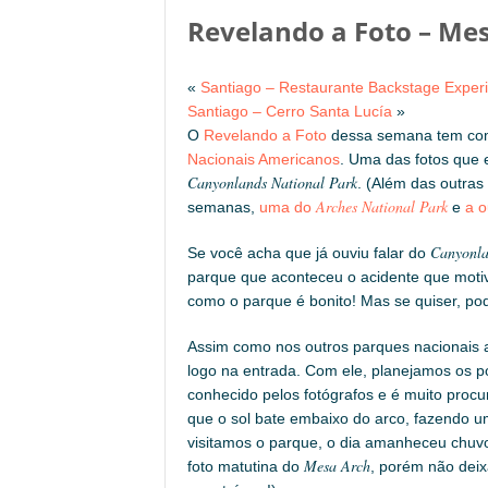
Revelando a Foto – Me
«
Santiago – Restaurante Backstage Exper
Santiago – Cerro Santa Lucía
»
O
Revelando a Foto
dessa semana tem co
Nacionais Americanos
. Uma das fotos que 
Canyonlands National Park
. (Além das outras
Arches National Park
semanas,
uma do
e
a o
Canyonl
Se você acha que já ouviu falar do
parque que aconteceu o acidente que moti
como o parque é bonito! Mas se quiser, pod
Assim como nos outros parques nacionais
logo na entrada. Com ele, planejamos os p
conhecido pelos fotógrafos e é muito pro
que o sol bate embaixo do arco, fazendo u
visitamos o parque, o dia amanheceu chuv
Mesa Arch
foto matutina do
, porém não deix