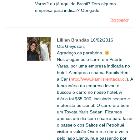
Varas? ou já aqui do Brasil? Tem alguma
empresa para indicar? Obrigado
Responder
Lillian Brandão
16/02/2016
Olá Gleydson,
Agradeço os parabéns.
Nós alugamos o carro em Puerto
Varas, por uma empresa indicada no
hotel. A empresa chama Kamils Rent
a Car (
http://www.kamilsrentacar.cl/
). A
funcionária da empresa levou e
buscou o carro no nosso hotel. A
diária foi $35.000, incluindo seguro e
motorista adicional. O carro era bom,
um Toyota Yaris Sedan. Ficamos
apenas um dia com o carro para fazer
o passeio dos Saltos del Petrohué,
visitar o vulcão Osorno e dar a volta
pelo lago Llanquihue passando por