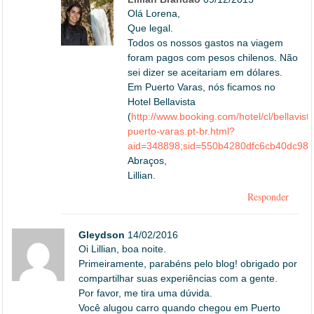
Olá Lorena,
Que legal.
Todos os nossos gastos na viagem
foram pagos com pesos chilenos. Não
sei dizer se aceitariam em dólares.
Em Puerto Varas, nós ficamos no
Hotel Bellavista
(
http://www.booking.com/hotel/cl/bellavista
puerto-varas.pt-br.html?
aid=348898;sid=550b4280dfc6cb40dc9895
Abraços,
Lillian.
Responder
Gleydson
14/02/2016
Oi Lillian, boa noite.
Primeiramente, parabéns pelo blog! obrigado por
compartilhar suas experiências com a gente.
Por favor, me tira uma dúvida.
Você alugou carro quando chegou em Puerto