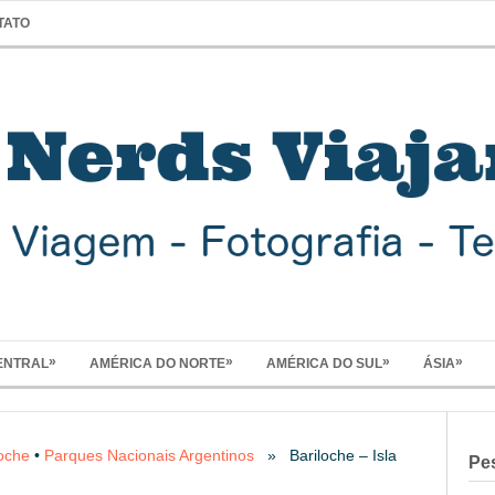
TATO
»
»
»
»
ENTRAL
AMÉRICA DO NORTE
AMÉRICA DO SUL
ÁSIA
loche
•
Parques Nacionais Argentinos
» Bariloche – Isla
Pe