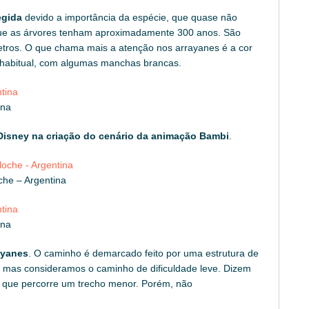
egida
devido a importância da espécie, que quase não
 que as árvores tenham aproximadamente 300 anos. São
metros. O que chama mais a atenção nos arrayanes é a cor
o habitual, com algumas manchas brancas.
ina
 Disney na criação do cenário da animação Bambi
.
che – Argentina
ina
ayanes
. O caminho é demarcado feito por uma estrutura de
 mas consideramos o caminho de dificuldade leve. Dizem
lá que percorre um trecho menor. Porém, não