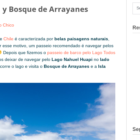
ia y Bosque de Arrayanes
o Chico
Re
e
Chile
é caracterizada por
belas paisagens naturais
,
or esse motivo, um passeio recomendado é navegar pelos
Depois que fizemos o
passeio de barco pelo Lago Todos
os deixar de navegar pelo
Lago Nahuel Huapi
no
lado
orre o lago e visita o
Bosque de Arrayanes
e a
Isla
Se