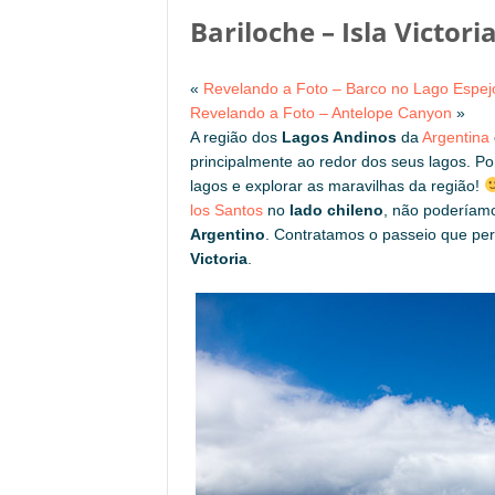
Bariloche – Isla Victor
«
Revelando a Foto – Barco no Lago Espej
Revelando a Foto – Antelope Canyon
»
A região dos
Lagos Andinos
da
Argentina
principalmente ao redor dos seus lagos. P
lagos e explorar as maravilhas da região!
los Santos
no
lado chileno
, não poderíam
Argentino
. Contratamos o passeio que perc
Victoria
.