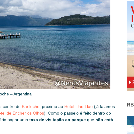
oche – Argentina
RB
o centro de
Bariloche
, próximo ao
Hotel Llao Llao
(já falamos
tel de Encher os Olhos
). Como o passeio é feito dentro do
sário pagar uma
taxa de visitação ao parque
que
não está