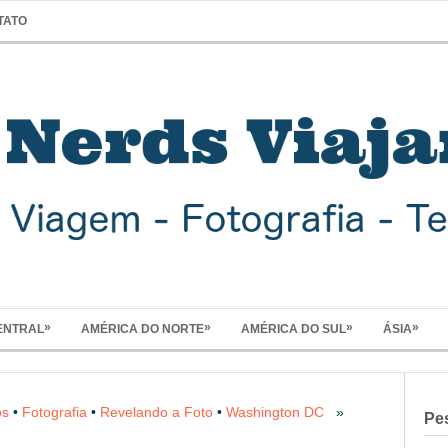
TATO
»
»
»
»
ENTRAL
AMÉRICA DO NORTE
AMÉRICA DO SUL
ÁSIA
os
•
Fotografia
•
Revelando a Foto
•
Washington DC
»
Pe