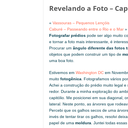
Revelando a Foto – Capi
«
Vassouras – Pequenos Lençóis
Caburé – Passeando entre o Rio e o Mar
»
Fotografar prédios
pode ser algo muito 
e tornar a foto mais interessante, é intere
Procurar um
ângulo diferente das fotos t
objetos que podem construir um tipo de
mo
uma boa foto.
Estivemos em
Washington DC
em Novembro/
muito
fotogênica
. Fotografamos vários pon
Achei a construção do prédio muito legal 
redor. Durante a minha exploração do ambie
capitólio. Me posicionei em sua diagonal, o
lateral. Neste ponto, as árvores que rodea
Percebi que os galhos secos de uma árvor
invés de tentar tirar os galhos, resolvi dei
papel de uma
moldura
. Juntei todas essas 