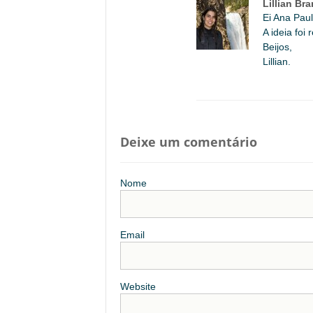
Lillian Br
Ei Ana Paul
A ideia foi
Beijos,
Lillian.
Deixe um comentário
Nome
Email
Website