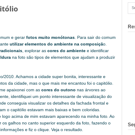
tólio
Re
comum e gerar
fotos muito monótonas
. Para sair do comum
ssante
utilizar elementos do ambiente na composiçã
o.
radicionais
, explorar as
cores do ambiente
e identificar
ldura
na foto são tipos de elementos que ajudam a produzir
2010. Achamos a cidade super bonita, interessante e
tos da cidade, mas o que mais me encantou foi o capitólio.
e me apaixonei com as
cores do outono
nas árvores ao
nte, identifiquei um ponto interessante de visualização do
nde conseguia visualizar os detalhes da fachada frontal e
vam o capitólio estavam mais baixas e bem coloridas.
e logo acima de mim estavam aparecendo na minha foto. Ao
xar os galhos no canto superior esquerdo da foto, fazendo o
Se
informações e fiz o clique. Veja o resultado.