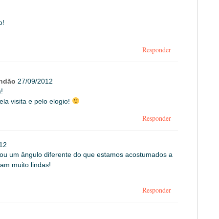
o!
Responder
andão
27/09/2012
!
la visita e pelo elogio!
Responder
12
ficou um ângulo diferente do que estamos acostumados a
cam muito lindas!
Responder