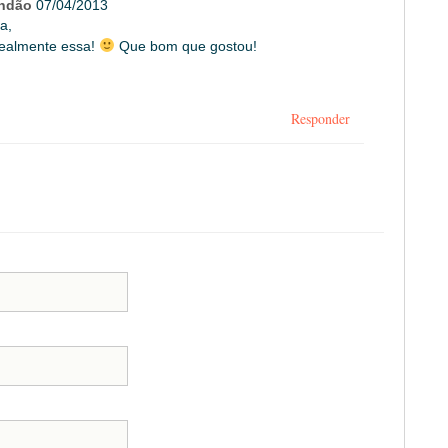
andão
07/04/2013
a,
 realmente essa!
Que bom que gostou!
Responder