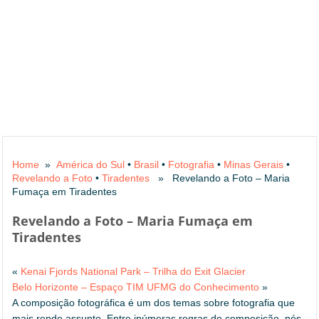
Home
»
América do Sul
•
Brasil
•
Fotografia
•
Minas Gerais
•
Revelando a Foto
•
Tiradentes
» Revelando a Foto – Maria
Fumaça em Tiradentes
Revelando a Foto – Maria Fumaça em
Tiradentes
«
Kenai Fjords National Park – Trilha do Exit Glacier
Belo Horizonte – Espaço TIM UFMG do Conhecimento
»
A composição fotográfica é um dos temas sobre fotografia que
mais rende assunto. Entre inúmeras regras de composição, nós