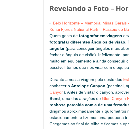
Revelando a Foto – Ho
«
Belo Horizonte – Memorial Minas Gerais 
Kenai Fjords National Park – Passeio de Ba
Quem gosta de
fotografar em viagens
dev
fotografar diferentes ângulos de visão
.
angular
(para conseguir ângulos mais abe
fechar o ângulo de visão). Infelizmente, pa
muito em equipamento e ainda conseguir 
possível, temos que nos virar com o equi
Durante a nossa viagem pelo oeste dos
Es
conhecer o
Antelope Canyon
(por sinal, a
Canyon
). Antes de visitar o canyon, apro
Bend
, uma das atrações do
Glen Canyon N
rochosa parecida com a de uma ferradu
dirigimos aproximadamente 7 quilômetros 
estacionamento e fizemos uma pequena tri
Chegamos ao final da trilha e ficamos sur