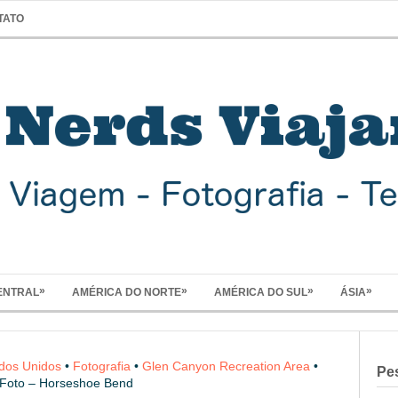
TATO
»
»
»
»
ENTRAL
AMÉRICA DO NORTE
AMÉRICA DO SUL
ÁSIA
dos Unidos
•
Fotografia
•
Glen Canyon Recreation Area
•
Pe
oto – Horseshoe Bend