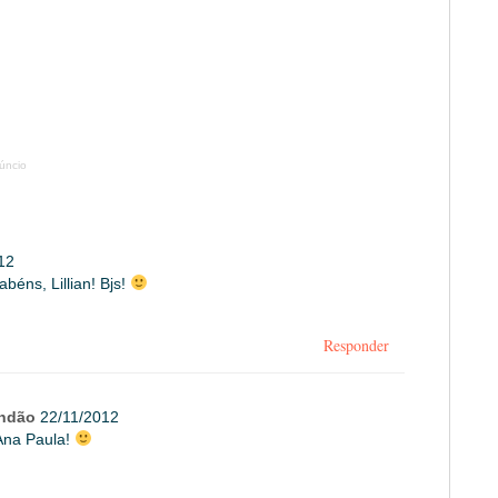
úncio
12
abéns, Lillian! Bjs!
Responder
andão
22/11/2012
Ana Paula!