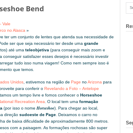
rseshoe Bend
– Vale
Re
rco no Alasca
»
e ter um conjunto de lentes que atenda sua necessidade de
 Pode ser que seja necessário ter desde uma
grande
rtos) até uma
teleobjetiva
(para conseguir mais zoom e
ra conseguir satisfazer esses desejos é necessário investir
carregar tudo isso numa viagem! Como nem sempre isso é
pamento que temos.
tados Unidos
, estivemos na região de
Page
no
Arizona
para
proveite para conferir o
Revelando a Foto – Antelope
veitamos um tempo livre e fomos conhecer o
Horseshoe
ational Recreation Area
. O local tem uma
formação
Horseshoe
ra
(por isso o nome
). Para chegar ao local,
na direção
sudoeste de Page
. Deixamos o carro no
lha de baixa dificuldade de aproximadamente 800 metros.
Se
presos com a paisagem. As formações rochosas são super