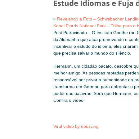
Estude Idiomas e Fuja d
«
Revelando a Foto – Schwabacher Landin
Kenai Fjords National Park – Trilha para o H
Post Patrocinado – O Instituto Goethe (ou G
da Alemanha que atua promovendo o conhe
incentivar o estudo do idioma, eles criara
que precisa salvar o mundo do silêncio.
Hermann, um cidadão pacato, descobre que
melhor amigo. As pessoas raptadas perdem
responsável por privar a humanidade da pró
transforma em German para enfrentar o per
poder das palavras. Será que Hermann, ou
Confira o vídeo!
Viral video by ebuzzing