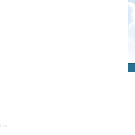
úncio