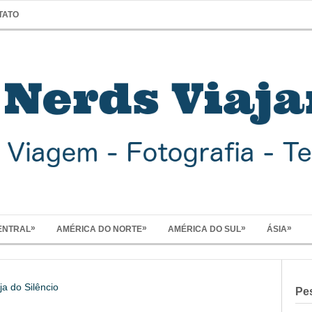
TATO
»
»
»
»
ENTRAL
AMÉRICA DO NORTE
AMÉRICA DO SUL
ÁSIA
 do Silêncio
Pe