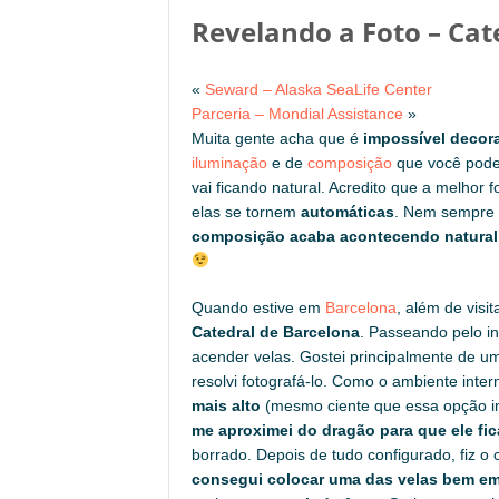
Revelando a Foto – Cat
«
Seward – Alaska SeaLife Center
Parceria – Mondial Assistance
»
Muita gente acha que é
impossível decora
iluminação
e de
composição
que você pode 
vai ficando natural. Acredito que a melhor 
elas se tornem
automáticas
. Nem sempre é
composição acaba acontecendo natura
Quando estive em
Barcelona
, além de visi
Catedral de Barcelona
. Passeando pelo in
acender velas. Gostei principalmente de 
resolvi fotografá-lo. Como o ambiente inter
mais alto
(mesmo ciente que essa opção int
me aproximei do dragão para que ele fic
borrado. Depois de tudo configurado, fiz o c
consegui colocar uma das velas bem em