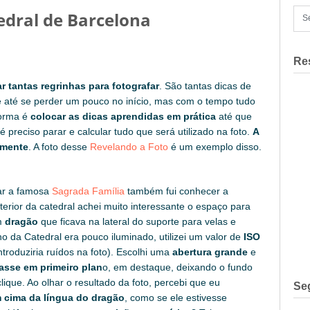
edral de Barcelona
Re
r tantas regrinhas para fotografar
. São tantas dicas de
até se perder um pouco no início, mas com o tempo tudo
forma é
colocar as dicas aprendidas em prática
até que
 preciso parar e calcular tudo que será utilizado na foto.
A
lmente
. A foto desse
Revelando a Foto
é um exemplo disso.
tar a famosa
Sagrada Família
também fui conhecer a
terior da catedral achei muito interessante o espaço para
um
dragão
que ficava na lateral do suporte para velas e
no da Catedral era pouco iluminado, utilizei um valor de
ISO
roduziria ruídos na foto). Escolhi uma
abertura grande
e
asse em primeiro plan
o, em destaque, deixando o fundo
lique. Ao olhar o resultado da foto, percebi que eu
Se
 cima da língua do dragão
, como se ele estivesse