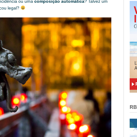
oincidência ou uma
composição automática
? Talvez um
icou legal?
RB