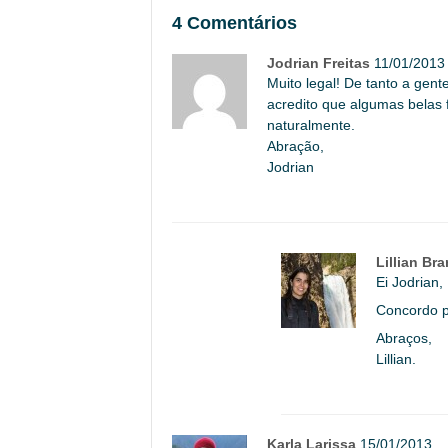
4 Comentários
Jodrian Freitas
11/01/2013
Muito legal! De tanto a gen
acredito que algumas belas f
naturalmente.
Abração,
Jodrian
Lillian Br
Ei Jodrian,
Concordo 
Abraços,
Lillian.
Karla Larissa
15/01/2013