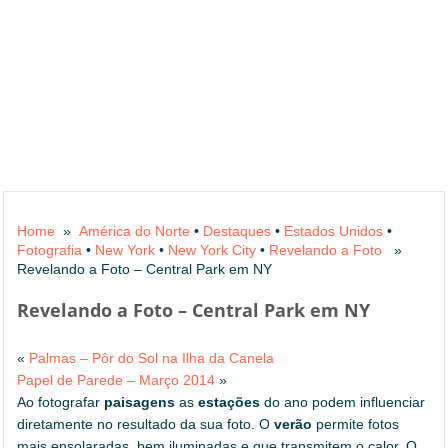
Home
»
América do Norte
•
Destaques
•
Estados Unidos
•
Fotografia
•
New York
•
New York City
•
Revelando a Foto
»
Revelando a Foto – Central Park em NY
Revelando a Foto – Central Park em NY
«
Palmas – Pôr do Sol na Ilha da Canela
Papel de Parede – Março 2014
»
Ao fotografar
paisagens
as
estações
do ano podem influenciar
diretamente no resultado da sua foto. O
verão
permite fotos
mais ensolaradas, bem iluminadas e que transmitem o calor. O