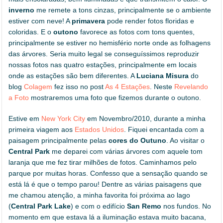
inverno
me remete a tons cinzas, principalmente se o ambiente
estiver com neve! A
primavera
pode render fotos floridas e
coloridas. E o
outono
favorece as fotos com tons quentes,
principalmente se estiver no hemisfério norte onde as folhagens
das árvores. Seria muito legal se conseguíssimos reproduzir
nossas fotos nas quatro estações, principalmente em locais
onde as estações são bem diferentes. A
Luciana Misura
do
blog
Colagem
fez isso no post
As 4 Estações
. Neste
Revelando
a Foto
mostraremos uma foto que fizemos durante o outono.
Estive em
New York City
em Novembro/2010, durante a minha
primeira viagem aos
Estados Unidos
. Fiquei encantada com a
paisagem principalmente pelas
cores do Outuno
. Ao visitar o
Central Park
me deparei com várias árvores com aquele tom
laranja que me fez tirar milhões de fotos. Caminhamos pelo
parque por muitas horas. Confesso que a sensação quando se
está lá é que o tempo parou! Dentre as várias paisagens que
me chamou atenção, a minha favorita foi próxima ao lago
(
Central Park Lake
) e com o edifício
San Remo
nos fundos. No
momento em que estava lá a iluminação estava muito bacana,