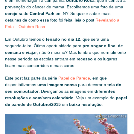
é em homenagem a campanha
Outubro Rosa
, que incentiva a
prevenção do câncer de mama. Escolhemos uma foto de uma
cerejeira
do
Central Park
em NY. Se quiser saber mais
detalhes de como essa foto foi feita, leia o post
Revelando a
Foto – Outubro Rosa
.
Em Outubro temos o
feriado no dia 12
, que será uma
segunda-feira. Ótima oportunidade para
prolongar o final de
semana e viajar
, não é mesmo? Mas lembre que normalmente
nesse período as escolas entram em
recesso
e os lugares
ficam mais concorridos e mais caros.
Este post faz parte da série
Papel de Parede
, em que
disponibilizamos
uma imagem nossa
para decorar a
tela do
seu computador
. Divulgamos as imagens em
diferentes
resoluções
e
com/sem calendário
. Veja um exemplo do
papel
de parede de Outubro/2015
em
baixa resolução
: