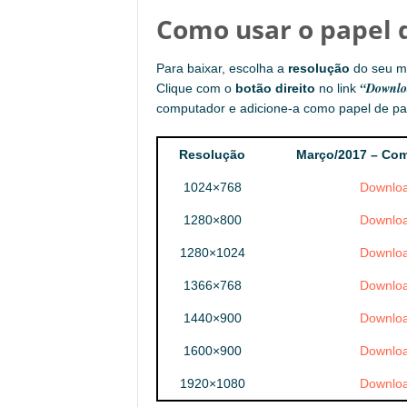
Como usar o papel 
Para baixar, escolha a
resolução
do seu m
“Downlo
Clique com o
botão direito
no link
computador e adicione-a como papel de pa
Resolução
Março/2017 – Com
1024×768
Downlo
1280×800
Downlo
1280×1024
Downlo
1366×768
Downlo
1440×900
Downlo
1600×900
Downlo
1920×1080
Downlo