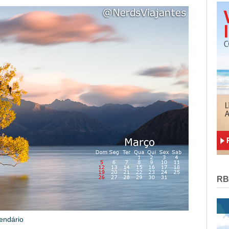
RB
endário