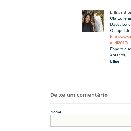
Lillian Br
Olá Edileni
Desculpa o
O papel de 
http://www
abril2017/
Espero que
Abraços,
Lillian.
Deixe um comentário
Nome