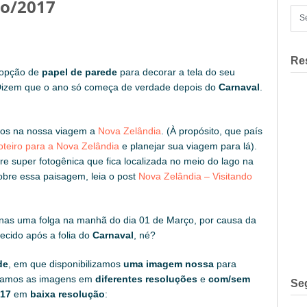
ço/2017
Re
opção de
papel de parede
para decorar a tela do seu
Dizem que o ano só começa de verdade depois do
Carnaval
.
mos na nossa viagem a
Nova Zelândia
. (À propósito, que país
oteiro para a Nova Zelândia
e planejar sua viagem para lá).
re super fotogênica que fica localizada no meio do lago na
obre essa paisagem, leia o post
Nova Zelândia – Visitando
as uma folga na manhã do dia 01 de Março, por causa da
cido após a folia do
Carnaval
, né?
de
, em que disponibilizamos
uma imagem nossa
para
lgamos as imagens em
diferentes resoluções
e
com/sem
Se
017
em
baixa resolução
: