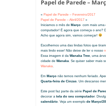
Papel de Parede – Mar
«
Papel de Parede – Fevereiro/2017
Papel de Parede – Abril/2017
»
Iniciamos o mês de
Março
com mais uma 
computador! É agora que começa o ano? 
Acho que agora sim, vamos começar!
Escolhemos uma das lindas fotos que tira
mais lindo esse! Não deixe de ler o nosso
r
Essa imagem é da
Wanaka Tree
, uma árvo
cidade de
Wanaka
. Se quiser saber mais s
Wanaka
.
Em
Março
não temos nenhum feriado. Apen
Quarta-feira de Cinzas
. Um descanso mere
Este post faz parte da série
Papel de Pare
decorar a
tela do seu computador
. Divu
calendário
. Veja um exemplo
de Março/2