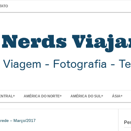
TATO
»
»
»
»
ENTRAL
AMÉRICA DO NORTE
AMÉRICA DO SUL
ÁSIA
ede – Março/2017
Pe