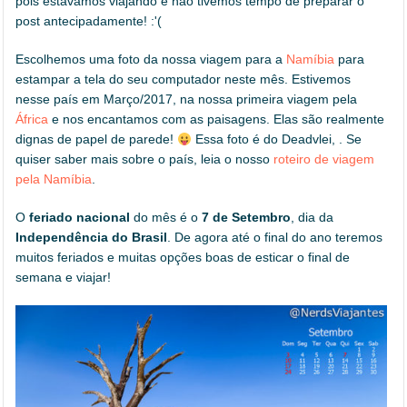
pois estávamos viajando e não tivemos tempo de preparar o
post antecipadamente! :'(
Escolhemos uma foto da nossa viagem para a
Namíbia
para
estampar a tela do seu computador neste mês. Estivemos
nesse país em Março/2017, na nossa primeira viagem pela
África
e nos encantamos com as paisagens. Elas são realmente
dignas de papel de parede!
Essa foto é do Deadvlei, . Se
quiser saber mais sobre o país, leia o nosso
roteiro de viagem
pela Namíbia
.
O
feriado nacional
do mês é o
7 de Setembro
, dia da
Independência do Brasil
. De agora até o final do ano teremos
muitos feriados e muitas opções boas de esticar o final de
semana e viajar!