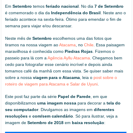
Em
Setembro
temos
feriado nacional
. No dia
7 de Setembro
é comemorado o dia da
Independência do Brasil
. Neste ano o
feriado acontece na sexta-feira. Ótimo para emendar o fim de
semana para viajar e/ou descansar.
Neste mês de
Setembro
escolhemos uma das fotos que
tiramos na nossa viagem ao
Atacama
, no
Chile
. Essa paisagem
maravilhosa é conhecida como
Piedras Rojas
. Fizemos o
passeio para lá com a
Agência Ayllu Atacama
. Chegamos bem
cedo para fotografar esse cenário incrível e depois ainda
tomamos café da manhã com essa vista. Se quiser saber mais
sobre a nossa
viagem para o Atacama
, leia o
post sobre o
roteiro de viagem para Atacama e Salar de Uyuni
.
Este post faz parte da série
Papel de Parede
, em que
disponibilizamos
uma imagem nossa
para decorar a
tela do
seu computador
. Divulgamos as imagens em
diferentes
resoluções
e
com/sem calendário
. Só para ilustrar, veja a
imagem de
Setembro de 2018
em
baixa resolução
: