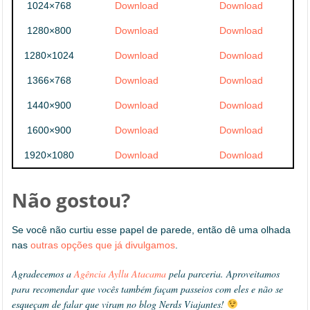
1024×768
Download
Download
1280×800
Download
Download
1280×1024
Download
Download
1366×768
Download
Download
1440×900
Download
Download
1600×900
Download
Download
1920×1080
Download
Download
Não gostou?
Se você não curtiu esse papel de parede, então dê uma olhada
nas
outras opções que já divulgamos
.
Agradecemos a
Agência Ayllu Atacama
pela parceria. Aproveitamos
para recomendar que vocês também façam passeios com eles e não se
esqueçam de falar que viram no blog Nerds Viajantes!