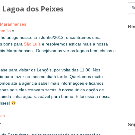
 Lagoa dos Peixes
s Maranhenses
Re
amília
»
ho antigo nosso. Em Junho/2012, encontramos uma
s bons para
São Luís
e resolvemos esticar mais a nossa
óis Maranhenses. Desejávamos ver as lagoas bem cheias e
ase para visitar os Lençóis, por volta das 11:00. Nos
o para fazer no mesmo dia à tarde. Queríamos muito
Fomos até a agência saber mais informações e ficamos
goas pois elas estavam secas. A nossa única opção de
ainda tinha água razoável para banho. E foi essa a nossa
enses!
s
Se
ulo Ecoturismo, muito recomendada pelo pessoal da