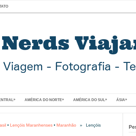
TATO
»
»
»
»
ENTRAL
AMÉRICA DO NORTE
AMÉRICA DO SUL
ÁSIA
asil
•
Lençóis Maranhenses
•
Maranhão
» Lençóis
Pe