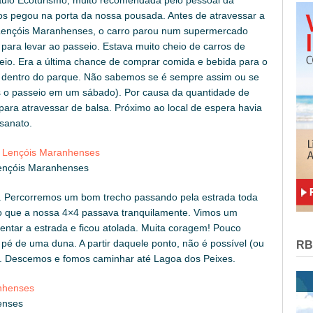
s pegou na porta da nossa pousada. Antes de atravessar a
 Lençóis Maranhenses, o carro parou num supermercado
ara levar ao passeio. Estava muito cheio de carros de
io. Era a última chance de comprar comida e bebida para o
r dentro do parque. Não sabemos se é sempre assim ou se
os o passeio em um sábado). Por causa da quantidade de
para atravessar de balsa. Próximo ao local de espera havia
sanato.
Lençóis Maranhenses
. Percorremos um bom trecho passando pela estrada toda
o que a nossa 4×4 passava tranquilamente. Vimos um
ntar a estrada e ficou atolada. Muita coragem! Pouco
pé de uma duna. A partir daquele ponto, não é possível (ou
RB
as. Descemos e fomos caminhar até Lagoa dos Peixes.
enses