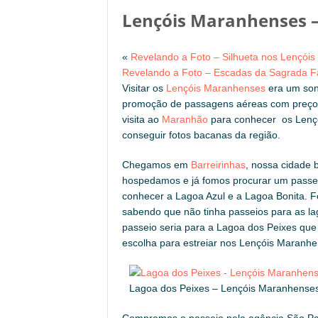
Lençóis Maranhenses –
«
Revelando a Foto – Silhueta nos Lençói
Revelando a Foto – Escadas da Sagrada F
Visitar os
Lençóis Maranhenses
era um son
promoção de passagens aéreas com preço
visita ao
Maranhão
para conhecer os Lenç
conseguir fotos bacanas da região.
Chegamos em
Barreirinhas
, nossa cidade b
hospedamos e já fomos procurar um passei
conhecer a Lagoa Azul e a Lagoa Bonita. 
sabendo que não tinha passeios para as la
passeio seria para a Lagoa dos Peixes que 
escolha para estreiar nos Lençóis Maranh
Lagoa dos Peixes – Lençóis Maranhense
Compramos o passeio pela agência São Pa