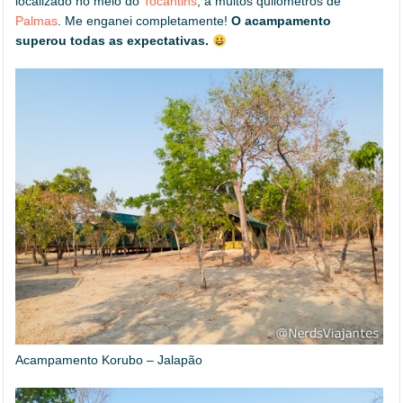
localizado no meio do
Tocantins
, a muitos quilômetros de
Palmas
. Me enganei completamente!
O acampamento
superou todas as expectativas.
Acampamento Korubo – Jalapão