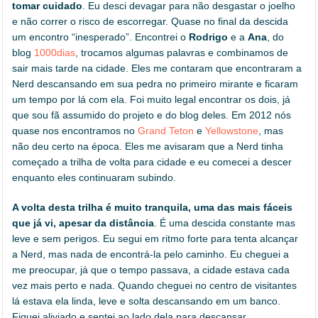
tomar cuidado
. Eu desci devagar para não desgastar o joelho
e não correr o risco de escorregar. Quase no final da descida
um encontro “inesperado”. Encontrei o
Rodrigo
e a
Ana
, do
blog
1000dias
, trocamos algumas palavras e combinamos de
sair mais tarde na cidade. Eles me contaram que encontraram a
Nerd descansando em sua pedra no primeiro mirante e ficaram
um tempo por lá com ela. Foi muito legal encontrar os dois, já
que sou fã assumido do projeto e do blog deles. Em 2012 nós
quase nos encontramos no
Grand Teton
e
Yellowstone
, mas
não deu certo na época. Eles me avisaram que a Nerd tinha
começado a trilha de volta para cidade e eu comecei a descer
enquanto eles continuaram subindo.
A volta desta trilha é muito tranquila, uma das mais fáceis
que já vi, apesar da distância
. É uma descida constante mas
leve e sem perigos. Eu segui em ritmo forte para tenta alcançar
a Nerd, mas nada de encontrá-la pelo caminho. Eu cheguei a
me preocupar, já que o tempo passava, a cidade estava cada
vez mais perto e nada. Quando cheguei no centro de visitantes
lá estava ela linda, leve e solta descansando em um banco.
Fiquei aliviado e sentei ao lado dela para descansar.