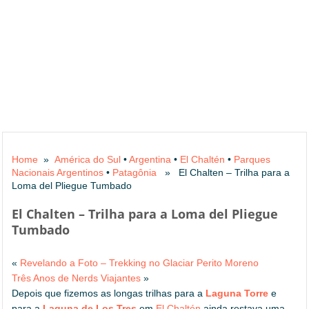
Home
»
América do Sul
•
Argentina
•
El Chaltén
•
Parques
Nacionais Argentinos
•
Patagônia
» El Chalten – Trilha para a
Loma del Pliegue Tumbado
El Chalten – Trilha para a Loma del Pliegue
Tumbado
«
Revelando a Foto – Trekking no Glaciar Perito Moreno
Três Anos de Nerds Viajantes
»
Depois que fizemos as longas trilhas para a
Laguna Torre
e
para a
Laguna de Los Tres
em
El Chaltén
ainda restava uma