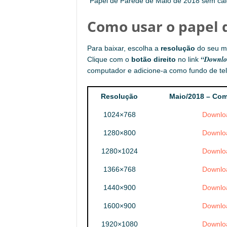
Papel de Parede de Maio de 2018 sem cal
Como usar o papel 
Para baixar, escolha a
resolução
do seu m
“Downlo
Clique com o
botão direito
no link
computador e adicione-a como fundo de tel
Resolução
Maio/2018 – Com
1024×768
Downlo
1280×800
Downlo
1280×1024
Downlo
1366×768
Downlo
1440×900
Downlo
1600×900
Downlo
1920×1080
Downlo