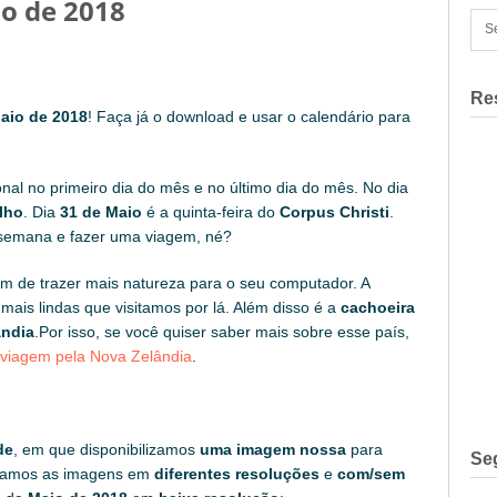
io de 2018
Re
aio de 2018
! Faça já o download e usar o calendário para
nal no primeiro dia do mês e no último dia do mês. No dia
lho
. Dia
31 de Maio
é a quinta-feira do
Corpus Christi
.
 semana e fazer uma viagem, né?
im de trazer mais natureza para o seu computador. A
mais lindas que visitamos por lá. Além disso é a
cachoeira
ândia
.Por isso, se você quiser saber mais sobre esse país,
e viagem pela Nova Zelândia
.
de
, em que disponibilizamos
uma imagem nossa
para
Se
lgamos as imagens em
diferentes resoluções
e
com/sem