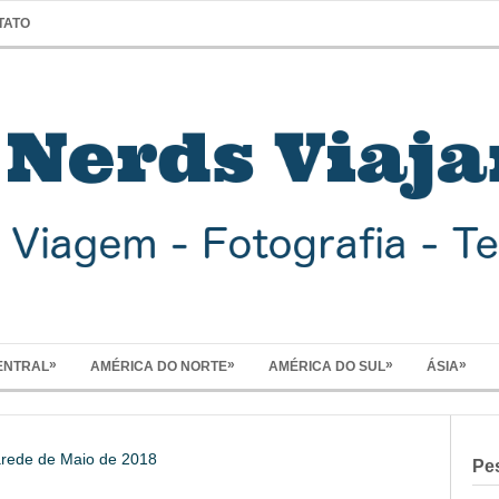
TATO
»
»
»
»
ENTRAL
AMÉRICA DO NORTE
AMÉRICA DO SUL
ÁSIA
ede de Maio de 2018
Pe