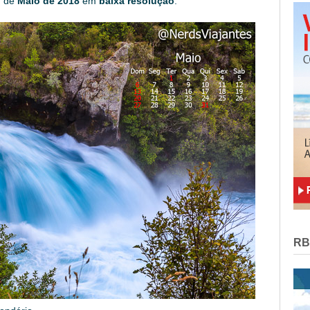
m de
Maio de 2018
em
baixa resolução
:
RB