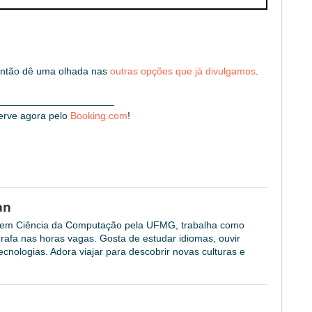
 então dê uma olhada nas
outras opções que já divulgamos
.
_____________________
erve agora pelo
Booking.com
!
an
l em Ciência da Computação pela UFMG, trabalha como
grafa nas horas vagas. Gosta de estudar idiomas, ouvir
cnologias. Adora viajar para descobrir novas culturas e