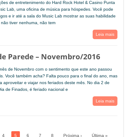
ões de entretenimento do Hard Rock Hotel & Casino Punta
sic Lab, uma oficina de música para hóspedes. Você pode
igos e ir até a sala do Music Lab mostrar as suas habilidade
 não tiver nenhuma, não tem
Leia mais
de Parede – Novembro/2016
 mês de Novembro com o sentimento que este ano passou
s. Você também acha? Falta pouco para o final do ano, mas
a aproveitar e viajar nos feriados deste mês. No dia 2 de
a de Finados, é feriado nacional e
Leia mais
4
5
6
7
8
Próxima ›
Última »