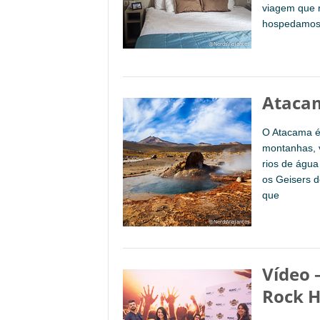
viagem que r
hospedamos n
Atacam
O Atacama é 
montanhas, 
rios de água
os Geisers d
que
Vídeo 
Rock H