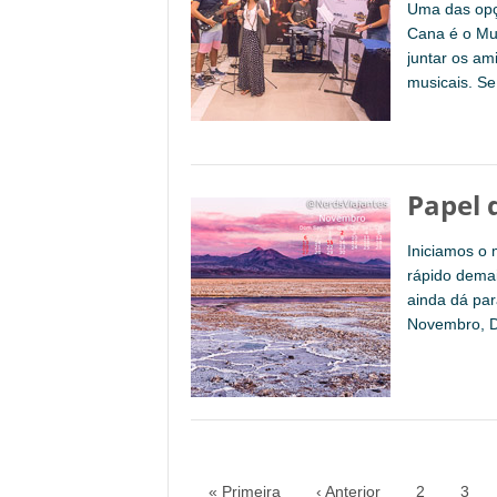
Uma das opç
Cana é o Mu
juntar os am
musicais. Se
Papel 
Iniciamos o
rápido demai
ainda dá par
Novembro, Di
« Primeira
‹ Anterior
2
3