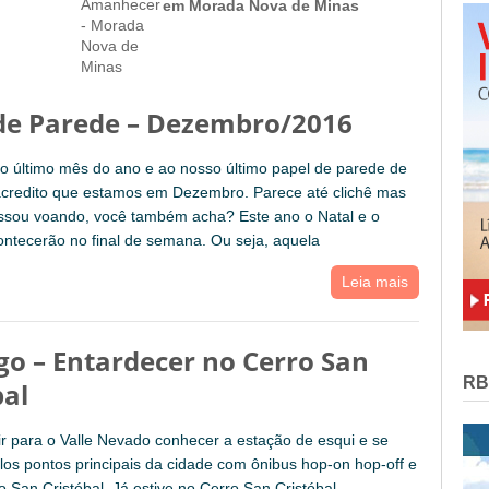
em Morada Nova de Minas
de Parede – Dezembro/2016
 último mês do ano e ao nosso último papel de parede de
credito que estamos em Dezembro. Parece até clichê mas
ssou voando, você também acha? Este ano o Natal e o
ontecerão no final de semana. Ou seja, aquela
Leia mais
go – Entardecer no Cerro San
RB
bal
ir para o Valle Nevado conhecer a estação de esqui e se
s pontos principais da cidade com ônibus hop-on hop-off e
 San Cristóbal. Já estive no Cerro San Cristóbal