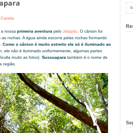
uapara
a Canela
Re
oi a nossa
primeira aventura
pelo
Jalapão
. O cânion foi
 as rochas. A água ainda escorre pelas rochas formando
e
.
Como o cânion é muito estreito ele só é iluminado ao
m, ele não é iluminado uniformemente, algumas partes
culta muito as fotos).
Sussuapara
também é o nome de
a região.
Se