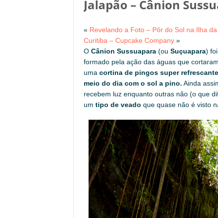
Jalapão – Cânion Suss
«
Revelando a Foto – Pôr do Sol na Ilha d
Curitiba – Cupcake Company
»
O
Cânion Sussuapara
(ou
Suçuapara
) f
formado pela ação das águas que cortaram
uma
cortina de pingos super refrescant
meio do dia com o sol a pino.
Ainda assi
recebem luz enquanto outras não (o que difi
um
tipo de veado
que quase não é visto n