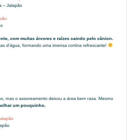
a – Jalapão
ão
nte, com muitas árvores e raízes caindo pelo cânion.
otas d’água, formando uma imensa cortina refrescante!
nho, mas o assoreamento deixou a área bem rasa. Mesmo
 molhar um pouquinho.
lapão