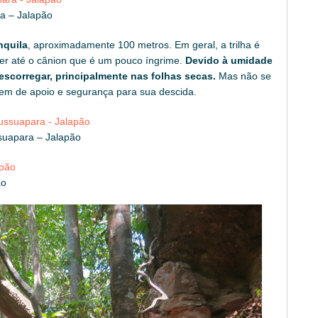
ra – Jalapão
nquila
, aproximadamente 100 metros. Em geral, a trilha é
cer até o cânion que é um pouco íngrime.
Devido à umidade
 escorregar, principalmente nas folhas secas.
Mas não se
vem de apoio e segurança para sua descida.
suapara – Jalapão
ão