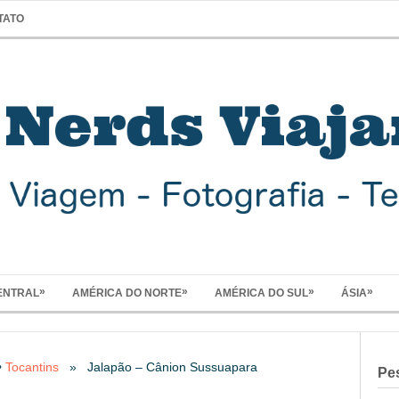
TATO
»
»
»
»
ENTRAL
AMÉRICA DO NORTE
AMÉRICA DO SUL
ÁSIA
•
Tocantins
» Jalapão – Cânion Sussuapara
Pe