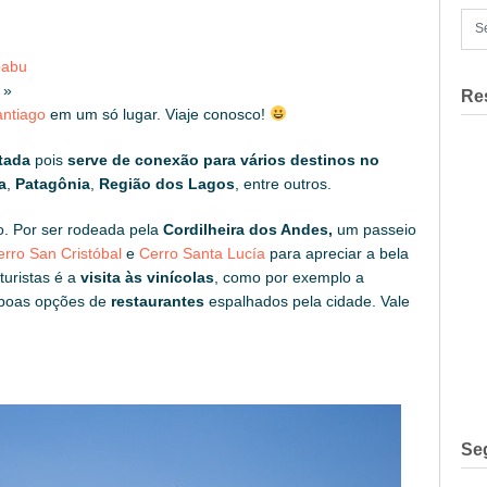
pabu
»
Re
ntiago
em um só lugar. Viaje conosco!
tada
pois
serve de conexão para vários destinos no
a
,
Patagônia
,
Região dos Lagos
, entre outros.
io. Por ser rodeada pela
Cordilheira dos Andes,
um passeio
erro San Cristóbal
e
Cerro Santa Lucía
para apreciar a bela
turistas é a
visita às vinícolas
, como por exemplo a
boas opções de
restaurantes
espalhados pela cidade. Vale
Se