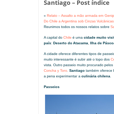
Santiago – Post índice
«
Relato – Assalto a mão armada em Geni
Do Chile a Argentina sob Cinzas Vulcânicas
Reunimos todos os nossos relatos sobre
Sa
A capital do
Chile
é uma
cidade muito visi
país
:
Deserto do Atacama
,
Ilha de Pásco
A cidade oferece diferentes tipos de passe
muito interessante é subir até o topo dos
C
vista. Outro passeio muito procurado pelos 
Concha y Toro
.
Santiago
também oferece 
a pena experimentar a
culinária chilena
.
Passeios