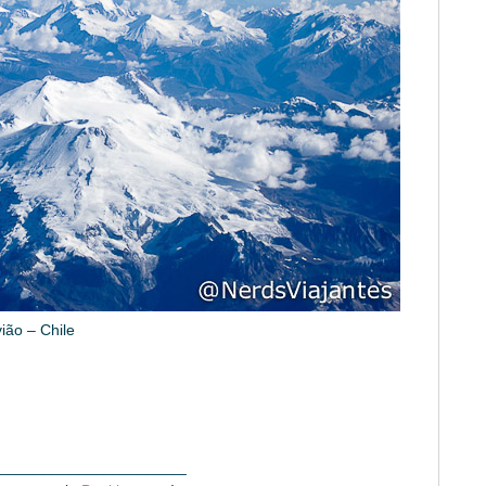
ião – Chile
______________________