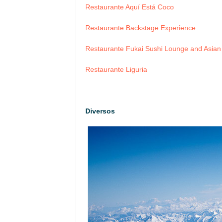
Restaurante Aquí Está Coco
Restaurante Backstage Experience
Restaurante Fukai Sushi Lounge and Asian 
Restaurante Liguria
Diversos