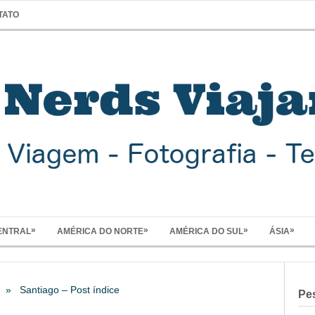
TATO
»
»
»
»
ENTRAL
AMÉRICA DO NORTE
AMÉRICA DO SUL
ÁSIA
» Santiago – Post índice
Pe