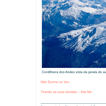
Cordilheira dos Andes vista da janela do av
Não Durma no Voo
Tirando as suas dúvidas – Ask Me
__________________________________