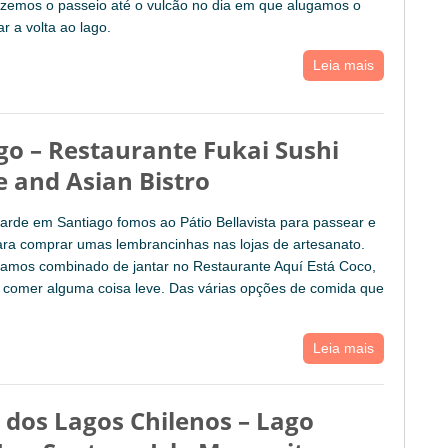
izemos o passeio até o vulcão no dia em que alugamos o
r a volta ao lago.
Leia mais
go – Restaurante Fukai Sushi
 and Asian Bistro
arde em Santiago fomos ao Pátio Bellavista para passear e
ara comprar umas lembrancinhas nas lojas de artesanato.
hamos combinado de jantar no Restaurante Aquí Está Coco,
 comer alguma coisa leve. Das várias opções de comida que
Leia mais
 dos Lagos Chilenos – Lago