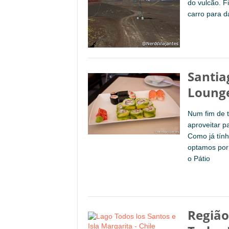
do vulcão. F
carro para da
Santia
Lounge
Num fim de t
aproveitar p
Como já tín
optamos por
o Pátio
Região