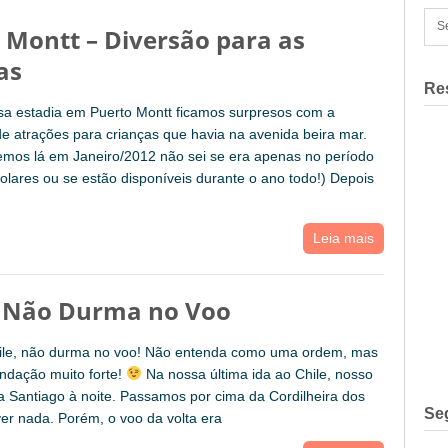
 Montt – Diversão para as
as
Re
sa estadia em Puerto Montt ficamos surpresos com a
e atrações para crianças que havia na avenida beira mar.
emos lá em Janeiro/2012 não sei se era apenas no período
colares ou se estão disponíveis durante o ano todo!) Depois
Leia mais
– Não Durma no Voo
hile, não durma no voo! Não entenda como uma ordem, mas
dação muito forte!
Na nossa última ida ao Chile, nosso
 Santiago à noite. Passamos por cima da Cordilheira dos
Se
r nada. Porém, o voo da volta era