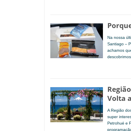
Porque
Na nossa últ
Santiago – P
achamos que
descobrimos 
Região
Volta 
A Região dos
super intere
Petrohué e F
programação 