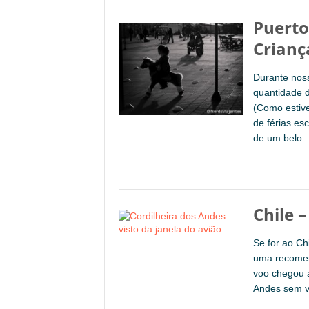
Puerto
Crianç
Durante nos
quantidade d
(Como estiv
de férias es
de um belo
Chile 
Se for ao C
uma recomen
voo chegou a
Andes sem ve