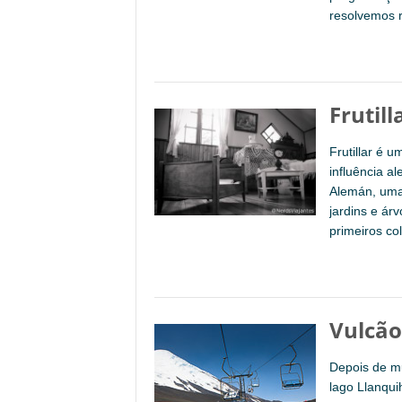
resolvemos r
Frutil
Frutillar é 
influência a
Alemán, uma
jardins e ár
primeiros c
Vulcão
Depois de mu
lago Llanqui